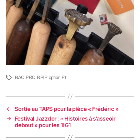
BAC PRO RPIP option PI
←
Sortie au TAPS pour la pièce « Frédéric »
→
Festival Jazzdor : « Histoires à s’asseoir
debout » pour les 1IG1