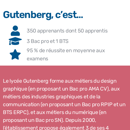
Gutenberg, c’est…
350 apprenants dont 50 apprentis
3 Bac pro et 1 BTS
95 % de réussite en moyenne aux
examens
Le lycée Gutenberg forme aux métiers du design
graphique (en proposant un Bac pro AMA CV), aux
métiers des industries graphiques et de la
communication (en proposant un Bac pro RPIP et un
BTS ERPC), et aux métiers du numérique (en
proposant un Bac pro SN). Depuis 2000,
l’établissement propose également 3 de ses 4