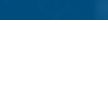
Cette 
vacanc
élèves
Félicit
A l’an