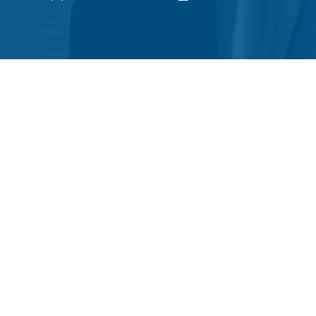
année encore, le concours de calendrier de l’av
es a donné lieu à des batailles acharnées entr
.
ations aux élèves de 1CV qui ont remporté la vic
née prochaine pour de nouvelles questions !!