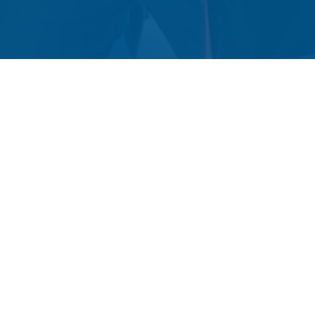
ant les
e
toire !