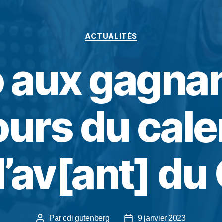
ACTUALITÉS
 aux gagna
urs du cale
l’av[ant] du
Par
cdi gutenberg
9 janvier 2023