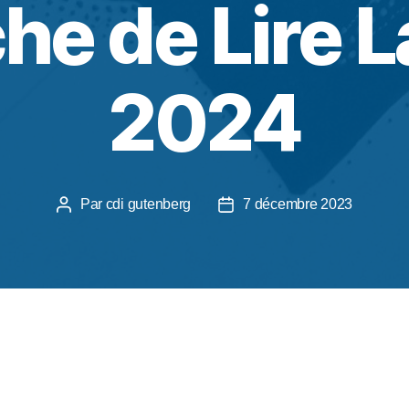
che de Lire L
2024
Par
cdi gutenberg
7 décembre 2023
 Ville
est une
opération
organisée dans l’
acad