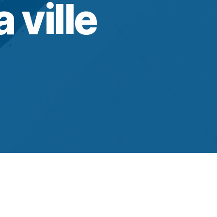
a ville
émie