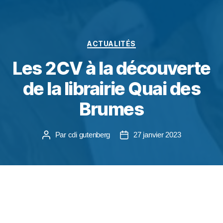
ACTUALITÉS
Les 2CV à la découverte
de la librairie Quai des
Brumes
Par
cdi gutenberg
27 janvier 2023
Les 2CV accompagnés de leurs enseignantes
Mme Mulder, Mme Baumert et Mme Gaschy ont
rencontré lundi 23 janvier Arnaud Velasquez, l’un