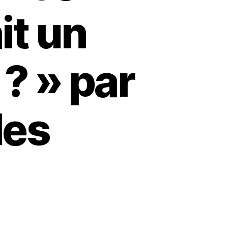
it un
 ? » par
les