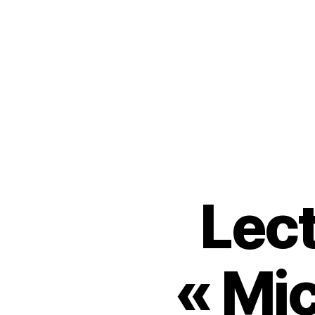
Lect
« Mic