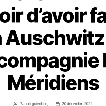
oir d’avoir fa
à Auschwitz
 compagnie 
Méridiens
Par
cdi gutenberg
20 décembre 2024