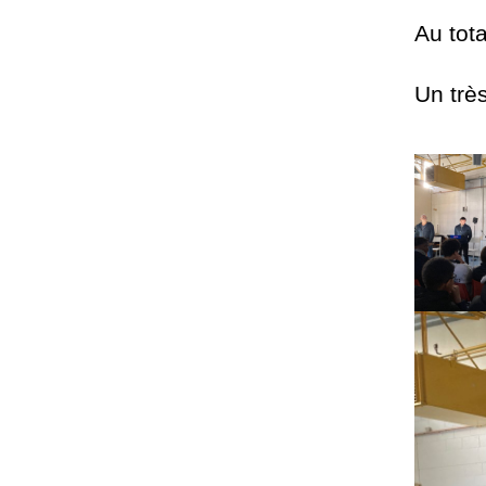
Au tota
Un trè