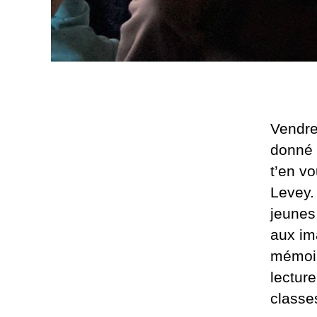
Vendre
donné 
t’en vo
Levey.
jeunes
aux im
mémoir
lectur
classe