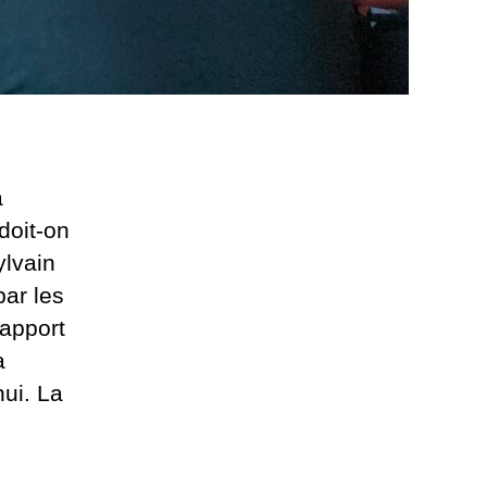
a
doit-on
ylvain
ar les
rapport
a
ui. La