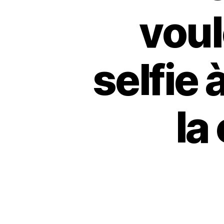
voul
selfie 
la