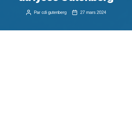
Par
cdi gutenberg
27 mars 2024
Dans le cadre de « Strasbourg, capitale mondiale
du livre », la compagnie Actémo théâtre a engagé
un travail de lecture avec la classe de 2IG1 du
lycée ainsi qu’avec les enseignantes Mme Gaebel
et Mme Gaschy.
Après s’être répartis dans différents comités de
lecture, les élèves ont voté pour leur texte préféré
dans les catégories nouvelle, théâtre et poésie en
décembre après 3 mois de lecture intensive.