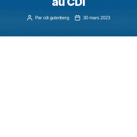
au CDI
Par
cdi gutenberg
30 mars 2023
Du 11 au 27 mars, s’est tenue la 27ème édition du
Printemps des poètes. Pour l’occasion, une mise
en valeur du fonds du CDI autour de la poésie et
une activité de caviardage poétique pour les
classes de 2nde !!