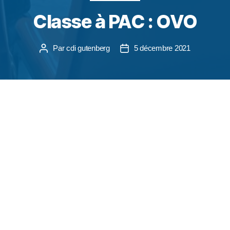
Classe à PAC : OVO
Par
cdi gutenberg
5 décembre 2021
Cette année, les élèves de 1IG1 et de BTS2
poursuivent le projet initié l’année dernière autour
du spectacle OVO « Où va-t-on ? ». Ce dernier
avait été annulé suite au contexte sanitaire et doit
être rejoué cette année en 3 épisodes les mardis
22 février, 22 mars et 05 avril 2022 à la Villa à
Illkirch dans le cadre d’un partenariat avec l’Illiade
et la Maison des arts de Lingolsheim. Les élèves
travaillent sur leur vision du futur en choisissant le
support qui leur convient (affiche, saynète, écriture,